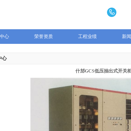
中心
荣誉资质
工程业绩
新
中心
什邡GCS低压抽出式开关