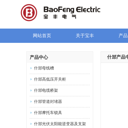
网站首页
关于宝丰
产品
什邡产品
产品中心
什邡母线槽
什邡高低压开关柜
什邡电缆桥架
什邡管道封堵器
什邡摩托车锁具
什邡光伏太阳能逆变器及支架