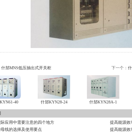
：
什邡MNS低压抽出式开关柜
下一个：
什
YN61-40
什邡KYN28-24
什邡KYN28A-1
闻
实际应用中需要注意的四个地方
提高能源效
闭母线的选择及使用要点
提高能源效