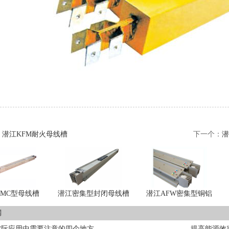
：
潜江KFM耐火母线槽
下一个：
潜
FMC型母线槽
潜江密集型封闭母线槽
潜江AFW密集型铜铝
闻
实际应用中需要注意的四个地方
提高能源效