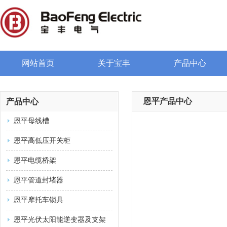
网站首页
关于宝丰
产品中心
恩平产品中心
产品中心
恩平母线槽
恩平高低压开关柜
恩平电缆桥架
恩平管道封堵器
恩平摩托车锁具
恩平光伏太阳能逆变器及支架