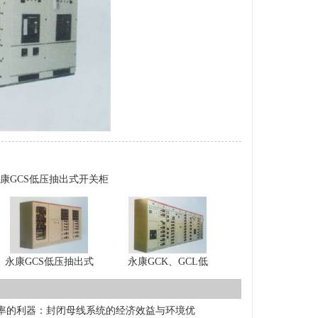
康GCS低压抽出式开关柜
永康GCS低压抽出式
永康GCK、GCL低
率的利器：封闭母线系统的经济效益与环境优