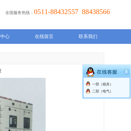
0511-88432557 88438566
全国服务热线：
闻中心
在线留言
联系我们
柜
一部（锁具）
二部（电气）