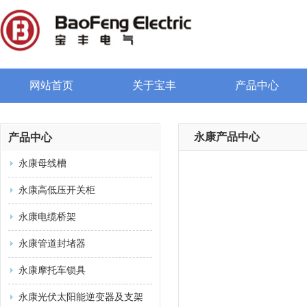
网站首页
关于宝丰
产品中心
永康产品中心
产品中心
永康母线槽
永康高低压开关柜
永康电缆桥架
永康管道封堵器
永康摩托车锁具
永康光伏太阳能逆变器及支架