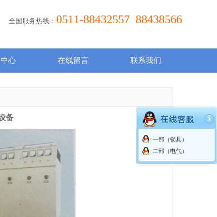
0511-88432557 88438566
全国服务热线：
闻中心
在线留言
联系我们
设备
一部（锁具）
二部（电气）