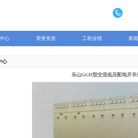
中心
荣誉资质
工程业绩
新
中心
乐山GGD型交流低压配电开关