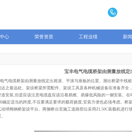
中心
荣誉资质
工程业绩
新
宝丰电气电缆桥架由测量放线定
气电缆桥架由测量放线定出摇滚、平滚与座板的位置。测出桥梁中线桩
到达之最远处。架设桥梁所需配件、架设工具及各种机械设备应准备齐全，
管道安装,但是应该注意电缆盘应该沿着易燃、易爆低风险的一侧安装。在
度和确定适当的跨度,不仅要满足要求的载荷挠度,安装方便也必须考虑。桥
气动球阀钢桥架设平台。两侧桥台至施工道路部位采用ZL50C装载机进
置。