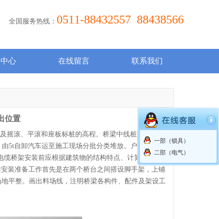
0511-88432557 88438566
全国服务热线：
闻中心
在线留言
联系我们
出位置
及摇滚、平滚和座板标桩的高程。桥梁中线桩应测至对
一部（锁具）
由5t自卸汽车运至施工现场分批分类堆放。户外可以考
二部（电气）
电缆桥架安装前应根据建筑物的结构特点、计算负荷,桥
架安装准备工作首先是在两个桥台之间搭设脚手架，上铺
行场地平整。画出料场线，注明桥梁各构件、配件及架设工